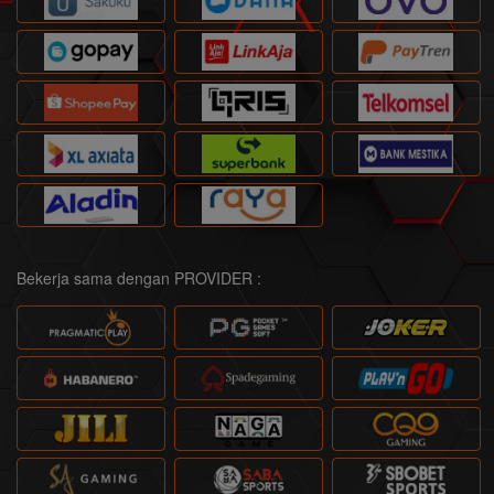
Bekerja sama dengan PROVIDER :