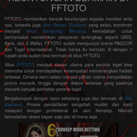
FFTOTO
FFTOTO memberikan banyak keuntungan kepada member setia
nya, tersedia juga
Slot Server Thailand
yang selalu komitmen
menjadi
Situs Gampang Menang
. kemudahan untuk
bertransaksi memberikan pelayanan terlengkap seperti QRIS,
Bank, dan E-Wallet. FFTOTO sudah mempunyai licensi PAGCOR
dan Togel Internasional, Tidak hanya itu bermain di dengan 1
rupiah anda sudah bisa bermain di situs FFTOTO.
Situs
FFTOTO
menjadi alasan utama para pecinta togel bisa
mencoba untuk mendapatkan kesempatan memenangkan hadiah
terbesar. Dimana kami selalu menjadi pilihan utama menyediakan
promo menarik hingga dengan diskon terbesar yang pastinya
menarik banyak perhatian pecinta togel.
Bergabunglah dengan kami sekarang juga dan bermain di
Slot
thailand
, Proses pendaftaran sangatlah mudah dan kami
melayani dengan profesional 24 Jam Nonstop, Nikmati
kemudahan akses kapan saja dan di mana saja.