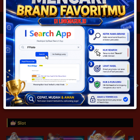
JACKPOT PROGRESIF
IDR
2,901,813,658.09
Togel
SYDNEYPOOLS 1 PRIZE
SYDNEYLOTTO 1 PRIZE
( Setiap Hari )
( Setiap Hari )
Kamis
Kamis
4
8
1
6
7
0
9
06/08/2026
06/08/2026
Tutup: 13:30 | Buka: 13:55
Tutup: 13:45 | Buka: 13:50
Slot